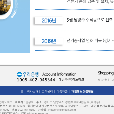
배송안내 |
교
홈 │
회사소개 │
고객센터 │
이용약관 │
개인정보취급방침
(주)이노테크
대표자
: 김용화
주소
: 경기도 남양주시 강변북로664번길 6 (수석동)
번호
: 206-86-65599
통신판매업신고번호
: 제2016-경기남양주-0193호
개인정보관리책임
464-0097
팩스
: 02-464-0150
이메일
: inotech@inotech.co.kr
 ⓒ
INOTECH.Co.,LTD
All rights reserved.