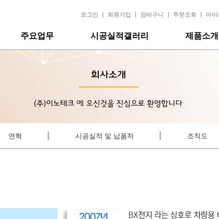
|
|
|
|
로그인
회원가입
장바구니
주문조회
마이
주요업무
시공실적갤러리
제품소개
│
│
연혁
시공실적 및 납품처
조직도